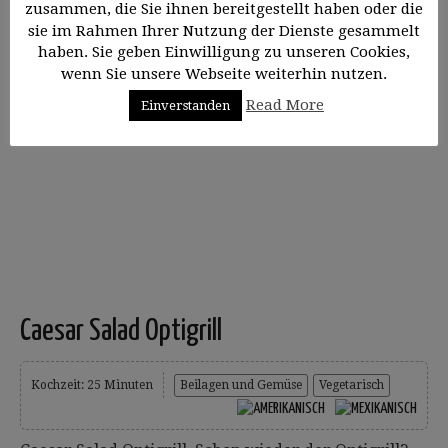
Mehr erfahren
Kommentar
zusammen, die Sie ihnen bereitgestellt haben oder die
sie im Rahmen Ihrer Nutzung der Dienste gesammelt
haben. Sie geben Einwilligung zu unseren Cookies,
wenn Sie unsere Webseite weiterhin nutzen.
Read More
Einverstanden
Caesar Salad Optigrill
Kochzeit: 25 Minuten
Beilagen und Gemüse
Vegetarisch