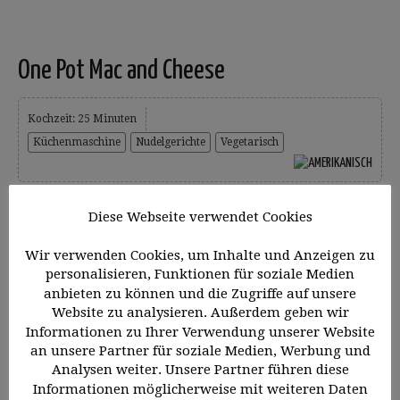
One Pot Mac and Cheese
Kochzeit: 25 Minuten
Küchenmaschine
Nudelgerichte
Vegetarisch
One Pot Mac and Cheese. Wer KOCHLEBEN schon
Diese Webseite verwendet Cookies
etwas länger folgt, der kennt bestimmt mein
Rezept Mac and Cheese aus dem Dutch Oven.
Wir verwenden Cookies, um Inhalte und Anzeigen zu
Herrlich würzige, cremige Käsemakkaroni, wie man
personalisieren, Funktionen für soziale Medien
sie sonst...
anbieten zu können und die Zugriffe auf unsere
Website zu analysieren. Außerdem geben wir
Informationen zu Ihrer Verwendung unserer Website
15. Oktober 2023
an unsere Partner für soziale Medien, Werbung und
Like
Analysen weiter. Unsere Partner führen diese
Informationen möglicherweise mit weiteren Daten